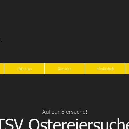
tshausen 1920
.
Aktuelles
Services
Mediathek
Auf zur Eiersuche!
TSV Ostereiersuch