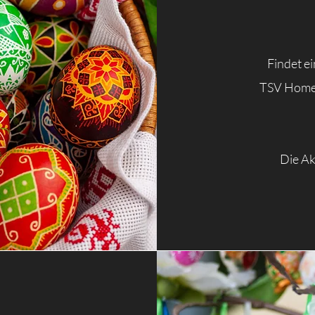
Findet e
TSV Homepa
Die Ak