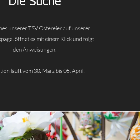
Die Suche
ines unserer TSV Ostereier auf unserer
ge, öffnet es mit einem Klick und folgt
den Anweisungen.
tion läuft vom 30. März bis 05. April.