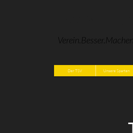
TSV Weipol
Verein.Besser.Machen
Der TSV
Unsere Sparten