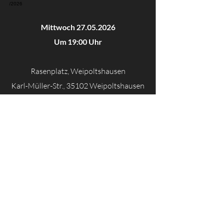
/2026​
Mittwoch
27.05.2026
Um 19:00 Uhr
Rasenplatz, Weipoltshausen
Karl-Müller-Str., 35102
Weipoltshausen
Match Details
Mittwoch,
27.05.2026
um 19:00
FSG Ebsdorfergrund
v.s.
FC Weimar/​Lahn