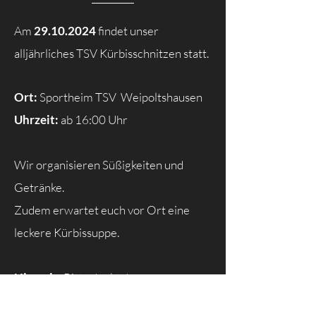
Am
29.10.2024
findet unser
alljährliches TSV Kürbisschnitzen statt.
Ort:
Sportheim TSV Weipoltshausen
Uhrzeit:
ab 16:00 Uhr
Wir organisieren Süßigkeiten und
Getränke.
Zudem erwartet euch vor Ort eine
leckere Kürbissuppe.
Hinweis:
Bitte denkt daran, eure
Kürbisse und euer Schnitzbesteck